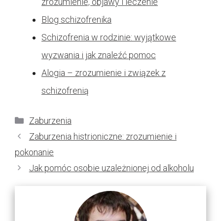
zrozumienie, objawy i leczenie
Blog schizofrenika
Schizofrenia w rodzinie: wyjątkowe
wyzwania i jak znaleźć pomoc
Alogia – zrozumienie i związek z
schizofrenią
Kategorie
Zaburzenia
Zaburzenia histrioniczne: zrozumienie i
pokonanie
Jak pomóc osobie uzależnionej od alkoholu