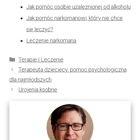
Jak pomóc osobie uzależnionej od alkoholu
Jak pomóc narkomanowi, który nie chce
się leczyć?
Leczenie narkomana
Kategorie
Terapie I Leczenie
Terapeuta dziecięcy: pomoc psychologiczna
dla najmłodszych
Urojenia ksobne