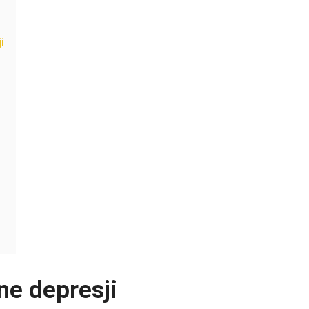
i
ne depresji