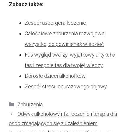
Zobacz także:
Zespół aspergera leczenie
Całościowe zaburzenia rozwojowe:
wszystko, co powinieneś wiedzieć
Fas wygląd twarzy: wyjątkowy artykuł o
fas i zespole fas dla twojej wiedzy
Dorosłe dzieci alkoholików
Zespół stresu pourazowego objawy
Kategorie
Zaburzenia
Odwyk alkoholowy nfz: leczenie i terapia dla
osób zmagających się z uzależnieniem