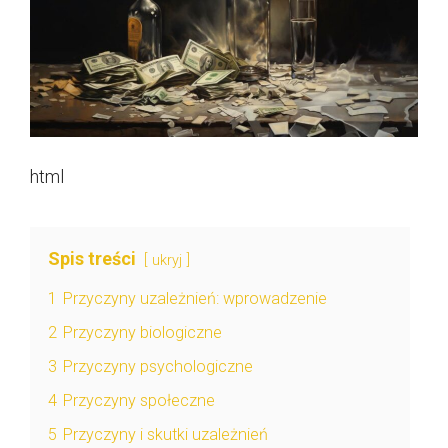
html
Spis treści
ukryj
1
Przyczyny uzależnień: wprowadzenie
2
Przyczyny biologiczne
3
Przyczyny psychologiczne
4
Przyczyny społeczne
5
Przyczyny i skutki uzależnień