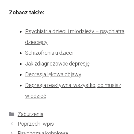
Zobacz także:
Psychiatria dzieci i młodzieży – psychiatra
dziecięcy
Schizofrenia u dzieci
Jak zdiagnozować depresję
Depresja lękowa objawy
Depresja reaktywna: wszystko, co musisz
wiedzieć
Kategorie
Zaburzenia
Poprzedni wpis
Psychoza alkoholowa