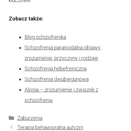
kluczowe.
Zobacz także:
Blog schizofrenika
Schizofrenia paranoidalna objawy:
zrozumienie, przyczyny i rodzaje
Schizofrenia hebefreniczna
Schizofrenia dwubiegunowa
Alogia – zrozumienie i związek z
schizofrenią
Kategorie
Zaburzenia
Terapia behawioralna autyzm