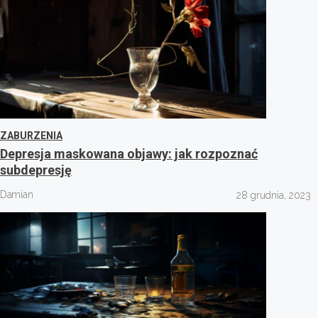
ZABURZENIA
Depresja maskowana objawy: jak rozpoznać
subdepresję
Damian
28 grudnia, 2023