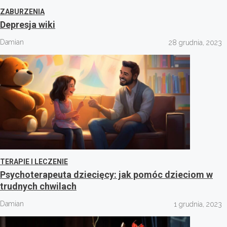
ZABURZENIA
Depresja wiki
Damian
28 grudnia, 2023
TERAPIE I LECZENIE
Psychoterapeuta dziecięcy: jak pomóc dzieciom w
trudnych chwilach
Damian
1 grudnia, 2023