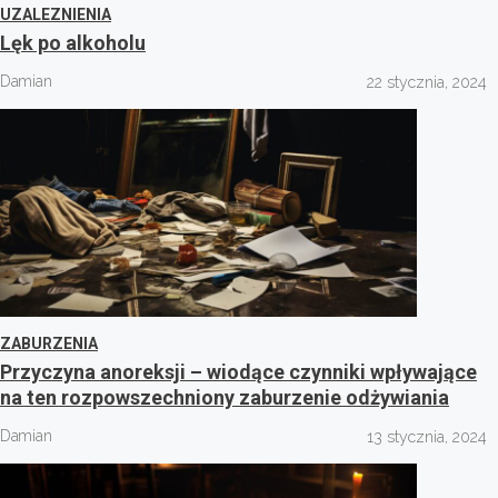
UZALEZNIENIA
Lęk po alkoholu
Damian
22 stycznia, 2024
ZABURZENIA
Przyczyna anoreksji – wiodące czynniki wpływające
na ten rozpowszechniony zaburzenie odżywiania
Damian
13 stycznia, 2024