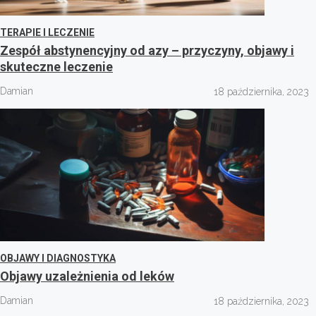
TERAPIE I LECZENIE
Zespół abstynencyjny od azy – przyczyny, objawy i
skuteczne leczenie
Damian
18 października, 2023
OBJAWY I DIAGNOSTYKA
Objawy uzależnienia od leków
Damian
18 października, 2023