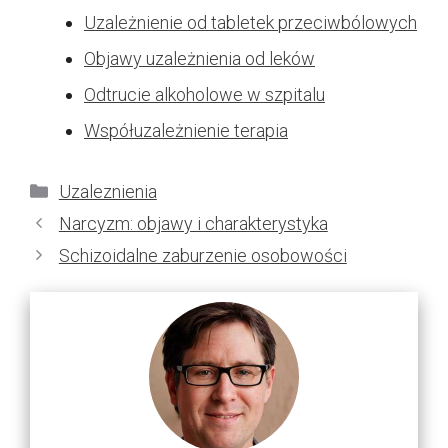
Uzależnienie od tabletek przeciwbólowych
Objawy uzależnienia od leków
Odtrucie alkoholowe w szpitalu
Współuzależnienie terapia
Kategorie
Uzaleznienia
Narcyzm: objawy i charakterystyka
Schizoidalne zaburzenie osobowości